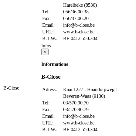
Harelbeke (8530)
Tel:
056/36.00.38
Fax:
056/37.06.20
Email:
info@b-close.be
URL:
www.b-close.be
B.T.W.:
BE 0412.550.304
Infos
×
Informations
B-Close
B-Close
Adress:
Kaai 1227 - Haandorpweg 1
Beveren-Waas (9130)
Tel:
03/570.90.70
Fax:
03/570.90.79
Email:
info@b-close.be
URL:
www.b-close.be
B.T.W.:
BE 0412.550.304