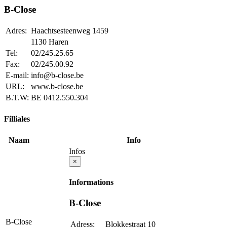
B-Close
Adres:
Haachtsesteenweg 1459
1130 Haren
Tel:
02/245.25.65
Fax:
02/245.00.92
E-mail:
info@b-close.be
URL:
www.b-close.be
B.T.W:
BE 0412.550.304
Filliales
Naam
Info
Infos
×
Informations
B-Close
B-Close
Adress:
Blokkestraat 10